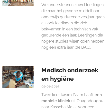
We ondersteunen zowel leerlingen
die naar het gewone middelbaar
onderwijs gedurende zes jaar gaan,
als ook leerlingen die zich
bekwamen in een technisch vak
gedurende één jaar. Leerlingen die
hogere studies willen doen hebben
nog een extra jaar (de BAC).
Medisch onderzoek
en hygiëne
01-01-2015
Twee keer kwam Paam Laafi,
een
mobiele kliniek
uit Ouagadougou,
naar Kasseba Mossi voor een